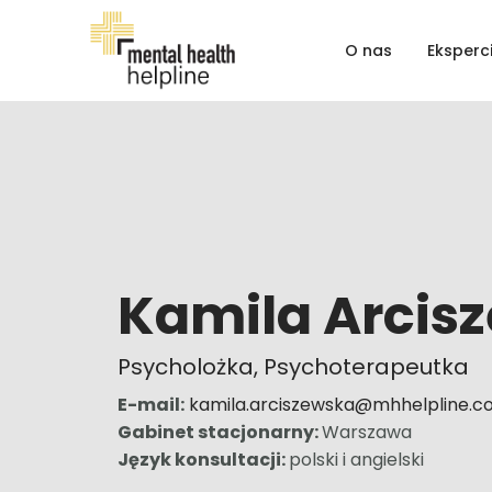
Przejdź
do
O nas
Eksperc
zawartości
Kamila Arcis
Psycholożka, Psychoterapeutka
E-mail:
kamila.arciszewska@mhhelpline.
Gabinet stacjonarny:
Warszawa
Język konsultacji:
polski i angielski