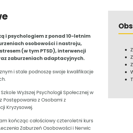
we
Obs
ą i psychologiem z ponad 10-letnim
urzeniach osobowości i nastroju,
Z
 stresem (w tym PTSD), interwencji
Z
oraz zaburzeniach adaptacyjnych.
Z
ym i stale podnoszę swoje kwalifikacje
W
ch.
T
zkole Wyższej Psychologii Społecznej w
 z Postępowania z Osobami z
cji Kryzysowej.
m kończąc całościowy czteroletni kurs
Leczenia Zaburzeń Osobowości i Nerwic