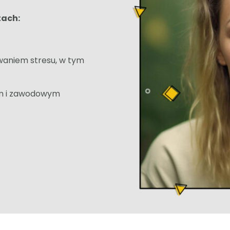
tach:
waniem stresu, w tym
ym i zawodowym