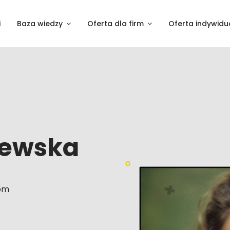
i
Baza wiedzy
Oferta dla firm
Oferta indywidu
zewska
com