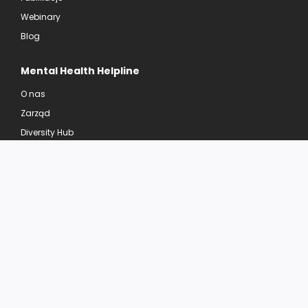
Webinary
Blog
Mental Health Helpline
O nas
Zarząd
Diversity Hub
Mental Health Center
Kontakt
Regulamin świadczenia usług
Polityka prywatności i plików cookies
©2026 Mental Health Helpline | Wszystkie prawa zastrzeżone
© 2023 Mental Health Helpline
Wszystkie prawa zastrzeżone