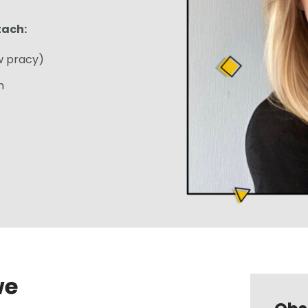
tach:
 w pracy)
m
we