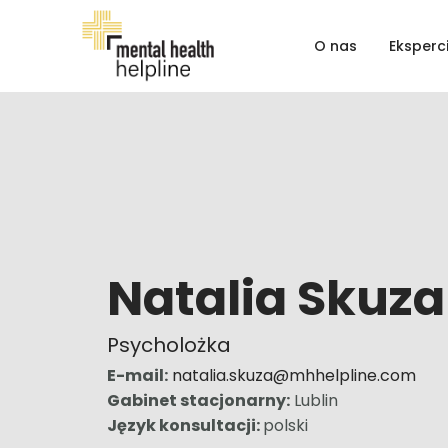
Przejdź
do
O nas
Eksperc
zawartości
Natalia Skuza
Psycholożka
E-mail:
natalia.skuza@mhhelpline.com
Gabinet stacjonarny:
Lublin
Język konsultacji:
polski