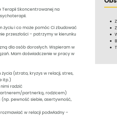
Obs
 Terapii Skoncentrowanej na
sychoterapii.
Z
im życiu i co może pomóc Ci zbudować
Z
nie przeszłości – patrzymy w kierunku
W
B
czną dla osób dorosłych. Wspieram w
T
iązań. Mam doświadczenie w pracy w
ia (strata, kryzys w relacji, stres,
 itp.)
 nimi radzić
 (partnerem/partnerką, rodzicem)
 (np. pewność siebie, asertywność,
ak rozmawiać w relacji podwładny –