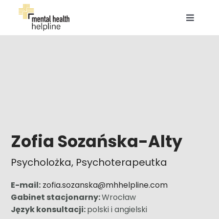
Przejdź
do
Toggle
zawartości
Navigat
O NAS
EKSPERCI
BAZA WIEDZY
Zofia Sozańska-Alty
OFERTA DLA FIRM
Psycholożka, Psychoterapeutka
OFERTA INDYWIDUALNA
E-mail:
zofia.sozanska@mhhelpline.com
Gabinet stacjonarny:
Wrocław
KONTAKT
Język konsultacji:
polski i angielski