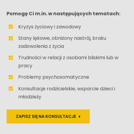
ZALOGUJ SIĘ
Pomogę Ci m.in. w następujących tematach:
Kryzys życiowy i zawodowy
POLSKI
Stany lękowe, obniżony nastrój, braku
zadowolenia z życia
Trudności w relacji z osobami bliskimi lub w
pracy
Problemy psychosomatyczne
Konsultacje rodzicielskie, wsparcie dzieci i
młodzieży
ZAPISZ SIĘ NA KONSULTACJE