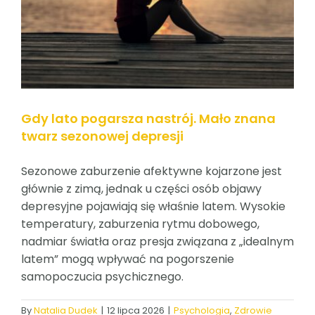
ZALOGUJ SIĘ
POLSKI
Gdy lato pogarsza nastrój. Mało znana
twarz sezonowej depresji
Sezonowe zaburzenie afektywne kojarzone jest
głównie z zimą, jednak u części osób objawy
depresyjne pojawiają się właśnie latem. Wysokie
temperatury, zaburzenia rytmu dobowego,
nadmiar światła oraz presja związana z „idealnym
latem” mogą wpływać na pogorszenie
samopoczucia psychicznego.
By
Natalia Dudek
|
12 lipca 2026
|
Psychologia
,
Zdrowie