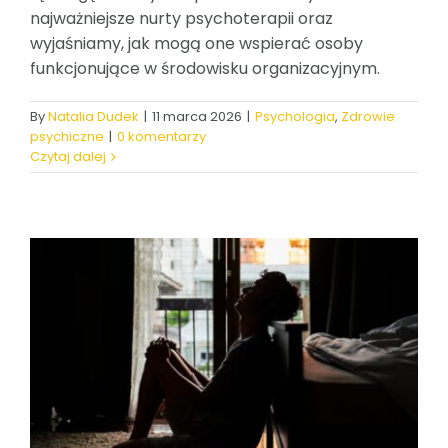
najważniejsze nurty psychoterapii oraz
wyjaśniamy, jak mogą one wspierać osoby
funkcjonujące w środowisku organizacyjnym.
By
Natalia Dudek
|
11 marca 2026
|
Psychologia
,
Zdrowie
psychiczne
|
0 komentarzy
Czytaj dalej