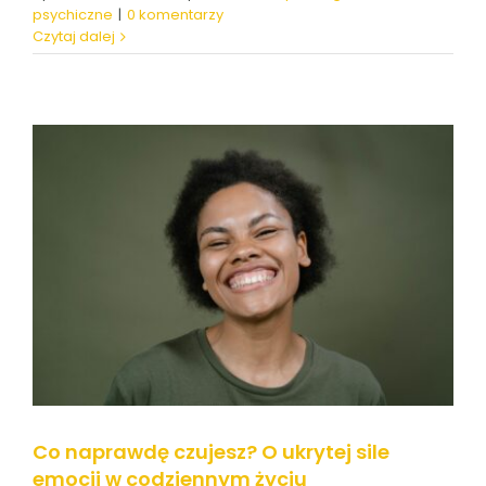
psychiczne
|
0 komentarzy
Czytaj dalej
Co naprawdę czujesz? O ukrytej sile
emocji w codziennym życiu