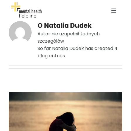
Przejdź
do
Toggle
zawartości
Navigat
O
Natalia Dudek
O NAS
Autor nie uzupełnił żadnych
szczegółów
EKSPERCI
So far Natalia Dudek has created 4
blog entries.
BAZA WIEDZY
OFERTA DLA FIRM
OFERTA INDYWIDUALNA
KONTAKT