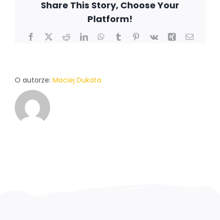
Share This Story, Choose Your
Platform!
ZALOGUJ SIĘ
Facebook
X
Reddit
LinkedIn
WhatsApp
Tumblr
Pinterest
Vk
Xing
Email
POLSKI
O autorze:
Maciej Dukata