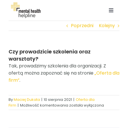
Przejdź
do
Toggle
zawartości
Navigat
Poprzedni
Kolejny
O NAS
EKSPERCI
Czy prowadzicie szkolenia oraz
warsztaty?
BAZA WIEDZY
Tak, prowadzimy szkolenia dla organizacji. Z
ofertą można zapoznać się na stronie
„Oferta dla
firm”
.
OFERTA DLA FIRM
By
Maciej Dukata
|
10 sierpnia 2021
|
Oferta dla
OFERTA INDYWIDUALNA
Czy
Firm
|
Możliwość komentowania
została wyłączona
prowadzicie
szkolenia
KONTAKT
oraz
warsztaty?